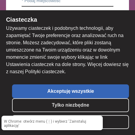
Ciasteczka
Używamy ciasteczek i podobnych technologii, aby
zapamiętać Twoje preferencje oraz analizować ruch na
stronie. Możesz zadecydować, które pliki zostaną
umieszczone na Twoim urządzeniu oraz w dowolnym
momencie zmienić swoje wybory klikając w link
Ustawienia ciasteczek na dole strony. Więcej dowiesz się
z naszej Polityki ciasteczek.
Akceptuję wszystkie
UWAGA! Sprawdź, czy prawidłowo wpisałeś
adres e-mail!
1. Podany przez Ciebie e-mail będzie loginem do
Tylko niezbędne
portalu PortalRP
2. Dalsze instrukcje i ważne wiadomości będą
wysyłane tylko na powyższy e-mail.
W Chrome: otwórz menu (⋮) i wybierz 'Zainstaluj
Własne ustawienia
aplikację'
SZCZEGÓŁY UŻYTKOWNIKA