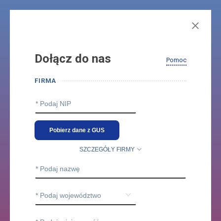
Zaloguj się
Dołącz do nas
Dołącz do nas
Pomoc
Regulamin serwisu
FIRMA
Zasady ochrony danych
Polityka prywatności
Polityka ciasteczek
Ustawienia ciasteczek
Pobierz dane z GUS
Copyright © 2026
SZCZEGÓŁY FIRMY